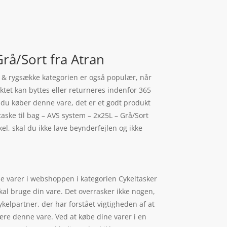
Grå/Sort fra Atran
er & rygsække kategorien er også populær, når
ktet kan byttes eller returneres indenfor 365
vis du køber denne vare, det er et godt produkt
taske til bag – AVS system – 2x25L – Grå/Sort
el, skal du ikke lave beynderfejlen og ikke
nde varer i webshoppen i kategorien Cykeltasker
skal bruge din vare. Det overrasker ikke nogen,
kelpartner, der har forstået vigtigheden af at
ære denne vare. Ved at købe dine varer i en