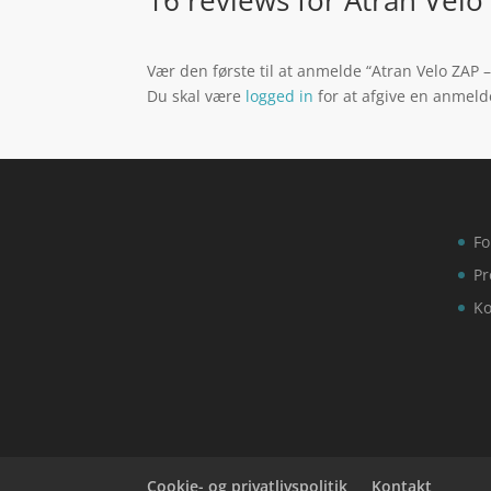
Vær den første til at anmelde “Atran Velo ZAP –
Du skal være
logged in
for at afgive en anmeld
Fo
Pr
Ko
Cookie- og privatlivspolitik
Kontakt