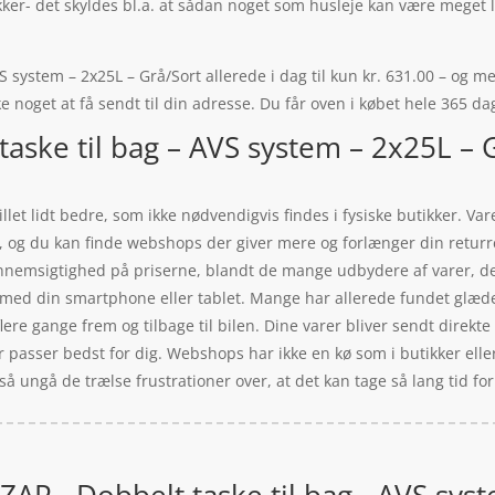
kker- det skyldes bl.a. at sådan noget som husleje kan være meget 
 system – 2x25L – Grå/Sort allerede i dag til kun kr. 631.00 – og med
e noget at få sendt til din adresse. Du får oven i købet hele 365 da
taske til bag – AVS system – 2x25L – 
llet lidt bedre, som ikke nødvendigvis findes i fysiske butikker. V
er, og du kan finde webshops der giver mere og forlænger din retur
ennemsigtighed på priserne, blandt de mange udbydere af varer, der
ed din smartphone eller tablet. Mange har allerede fundet glæde v
ere gange frem og tilbage til bilen. Dine varer bliver sendt direkte 
der passer bedst for dig. Webshops har ikke en kø som i butikker ell
, så ungå de trælse frustrationer over, at det kan tage så lang tid fo
ZAP - Dobbelt taske til bag - AVS sys