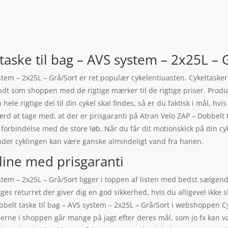
taske til bag – AVS system – 2x25L – 
ystem – 2x25L – Grå/Sort er ret populær cykelentiuasten. Cykeltask
endt som shoppen med de rigtige mærker til de rigtige priser. Produ
n hele rigtige del til din cykel skal findes, så er du faktisk i mål, h
ærd at tage med, at der er prisgaranti på Atran Velo ZAP – Dobbelt 
forbindelse med de store løb. Når du får dit motionskick på din cyk
der cyklingen kan være ganske almindeligt vand fra hanen.
line med prisgaranti
ystem – 2x25L – Grå/Sort ligger i toppen af listen med bedst sælge
ges returret der giver dig en god sikkerhed, hvis du alligevel ikke 
belt taske til bag – AVS system – 2x25L – Grå/Sort i webshoppen Cy
arerne i shoppen går mange på jagt efter deres mål, som jo fx kan v