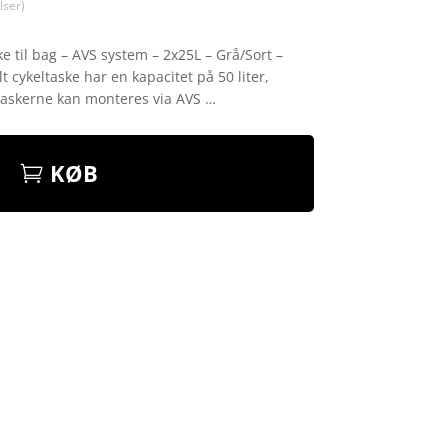
ser)
e til bag – AVS system – 2x25L – Grå/Sort –
 cykeltaske har en kapacitet på 50 liter,
 Taskerne kan monteres via AVS …
KØB