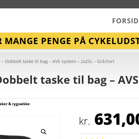
FORSID
R MANGE PENGE PÅ CYKELUDST
 – Dobbelt taske til bag – AVS system – 2x25L – Grå/Sort
obbelt taske til bag – AV
sker & rygsække
631,0
kr.