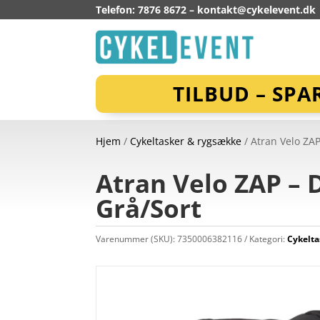
Telefon: 7876 8672 –
kontakt@cykelevent.dk
TILBUD – SPA
Hjem
/
Cykeltasker & rygsække
/ Atran Velo ZAP
Atran Velo ZAP – D
Grå/Sort
Varenummer (SKU):
7350006382116
Kategori:
Cykelta