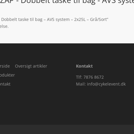
 Dobbelt taske til bag – AVS system – 2x25L – Grå/Sort”
else.
rside
Oversigt artikler
Kontakt
odukter
Tlf: 7876 8672
ntakt
Mail:
info@cykelevent.dk