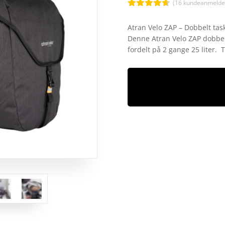
(
16
kundeanmeldel
Bedømt
som
4.6
Atran Velo ZAP – Dobbelt task
ud af 5
Denne Atran Velo ZAP dobbelt
baseret på
kundebedø
fordelt på 2 gange 25 liter.
mmelser