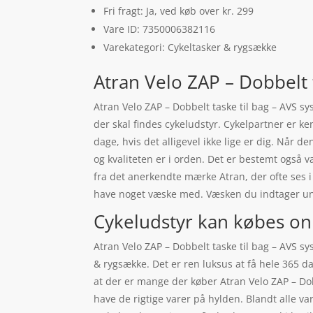
Fri fragt: Ja, ved køb over kr. 299
Vare ID: 7350006382116
Varekategori: Cykeltasker & rygsække
Atran Velo ZAP – Dobbelt 
Atran Velo ZAP – Dobbelt taske til bag – AVS s
der skal findes cykeludstyr. Cykelpartner er k
dage, hvis det alligevel ikke lige er dig. Når de
og kvaliteten er i orden. Det er bestemt også v
fra det anerkendte mærke Atran, der ofte ses i 
have noget væske med. Væsken du indtager un
Cykeludstyr kan købes on
Atran Velo ZAP – Dobbelt taske til bag – AVS s
& rygsække. Det er ren luksus at få hele 365 da
at der er mange der køber Atran Velo ZAP – Dob
have de rigtige varer på hylden. Blandt alle v