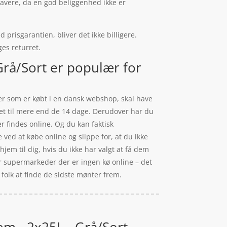
lavere, da en god beliggenhed ikke er
 prisgarantien, bliver det ikke billigere.
ges returret.
Grå/Sort er populær for
arer som er købt i en dansk webshop, skal have
ret til mere end de 14 dage. Derudover har du
 findes online. Og du kan faktisk
ed at købe online og slippe for, at du ikke
hjem til dig, hvis du ikke har valgt at få dem
er supermarkeder der er ingen kø online – det
r folk at finde de sidste mønter frem.
tem - 2x25L - Grå/Sort