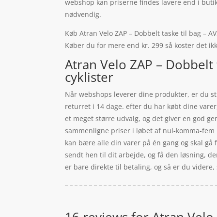
webshop kan priserne findes lavere end i buti
nødvendig.
Køb Atran Velo ZAP – Dobbelt taske til bag – AVS
Køber du for mere end kr. 299 så koster det ikk
Atran Velo ZAP – Dobbelt 
cyklister
Når webshops leverer dine produkter, er du sti
returret i 14 dage. efter du har købt dine var
et meget større udvalg, og det giver en god g
sammenligne priser i løbet af nul-komma-fem m
kan bære alle din varer på én gang og skal gå fl
sendt hen til dit arbejde, og få den løsning, 
er bare direkte til betaling, og så er du videre
16 reviews for
Atran Velo 