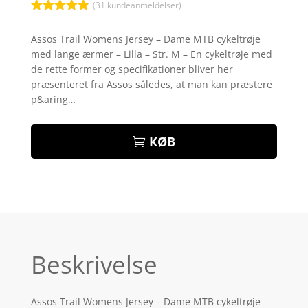
(
31
kundeanmeldelser)
Bedømt
som
4.8
Assos Trail Womens Jersey – Dame MTB cykeltrøje
ud af 5
med lange ærmer – Lilla – Str. M – En cykeltrøje med
baseret på
kundebedøm
de rette former og specifikationer bliver her
melser
præsenteret fra Assos således, at man kan præstere
p&aring…
KØB
Beskrivelse
Assos Trail Womens Jersey – Dame MTB cykeltrøje