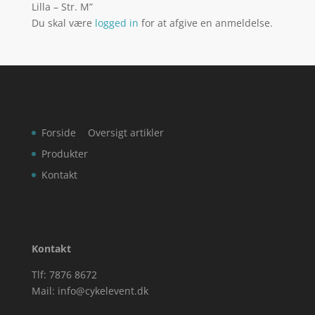
Lilla – Str. M”
Du skal være
logged in
for at afgive en anmeldelse.
Forside
Oversigt artikler
Produkter
Kontakt
Kontakt
Tlf: 7876 8672
Mail:
info@cykelevent.dk