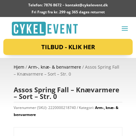
Telefon: 7876 8672 –
kontakt@cykelevent.dk
Fri Fragt fra kr. 299 og 365 dages returret
TILBUD - KLIK HER
Hjem
/
Arm-, knæ- & benvarmere
/ Assos Spring Fall
– Knævarmere – Sort – Str. 0
Assos Spring Fall – Knævarmere
– Sort – Str. 0
Varenummer (SKU):
2220000218740
Kategori:
Arm-, knæ- &
benvarmere