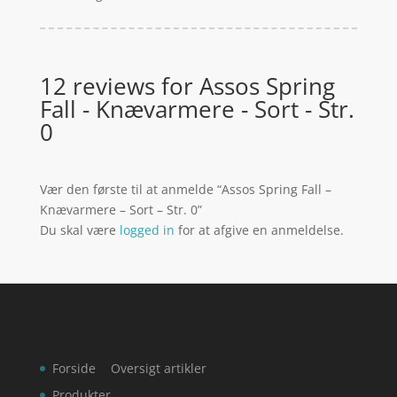
12 reviews for
Assos Spring
Fall - Knævarmere - Sort - Str.
0
Vær den første til at anmelde “Assos Spring Fall –
Knævarmere – Sort – Str. 0”
Du skal være
logged in
for at afgive en anmeldelse.
Forside
Oversigt artikler
Produkter