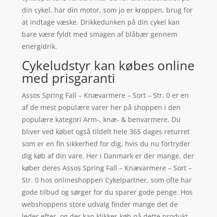
din cykel, har din motor, som jo er kroppen, brug for
at indtage væske. Drikkedunken på din cykel kan
bare være fyldt med smagen af blåbær gennem
energidrik.
Cykeludstyr kan købes online
med prisgaranti
Assos Spring Fall – Knævarmere – Sort – Str. 0 er en
af de mest populære varer her på shoppen i den
populære kategori Arm-, knæ- & benvarmere. Du
bliver ved købet også tildelt hele 365 dages returret
som er en fin sikkerhed for dig, hvis du nu fortryder
dig køb af din vare. Her i Danmark er der mange, der
køber deres Assos Spring Fall – Knævarmere – Sort –
Str. 0 hos onlineshoppen Cykelpartner, som ofte har
gode tilbud og sørger for du sparer gode penge. Hos
webshoppens store udvalg finder mange det de
leder efter, og der kan klikkes køb på dette produkt.