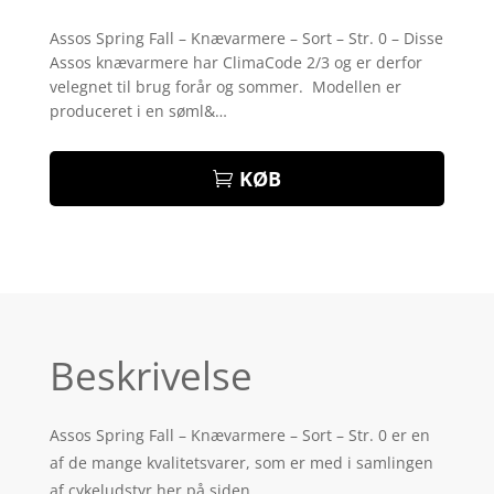
Bedømt
som
4.4
Assos Spring Fall – Knævarmere – Sort – Str. 0 – Disse
ud af 5
Assos knævarmere har ClimaCode 2/3 og er derfor
baseret
på
velegnet til brug forår og sommer. Modellen er
kundebedø
produceret i en søml&…
mmelser
KØB
Beskrivelse
Assos Spring Fall – Knævarmere – Sort – Str. 0 er en
af de mange kvalitetsvarer, som er med i samlingen
af cykeludstyr her på siden.