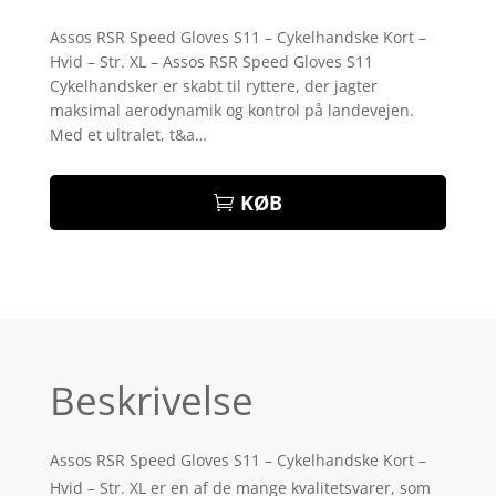
Bedømt
som
3.8
Assos RSR Speed Gloves S11 – Cykelhandske Kort –
ud af 5
Hvid – Str. XL – Assos RSR Speed Gloves S11
baseret
på
Cykelhandsker er skabt til ryttere, der jagter
kundebed
maksimal aerodynamik og kontrol på landevejen.
ømmels
er
Med et ultralet, t&a…
KØB
Beskrivelse
Assos RSR Speed Gloves S11 – Cykelhandske Kort –
Hvid – Str. XL er en af de mange kvalitetsvarer, som