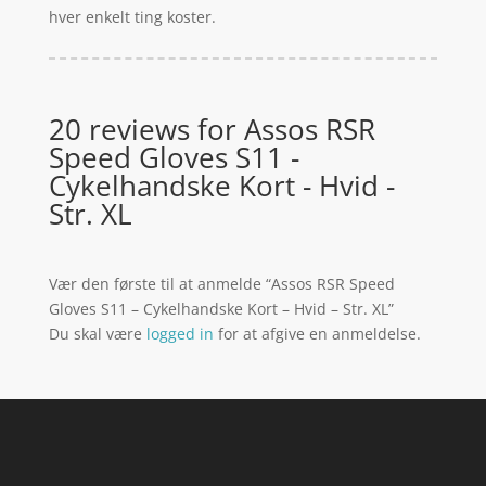
hver enkelt ting koster.
20 reviews for
Assos RSR
Speed Gloves S11 -
Cykelhandske Kort - Hvid -
Str. XL
Vær den første til at anmelde “Assos RSR Speed
Gloves S11 – Cykelhandske Kort – Hvid – Str. XL”
Du skal være
logged in
for at afgive en anmeldelse.