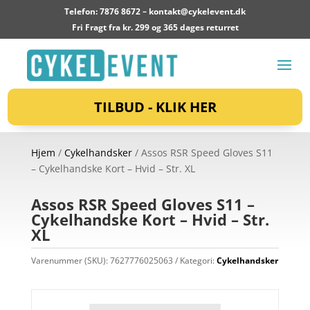
Telefon: 7876 8672 –
kontakt@cykelevent.dk
Fri Fragt fra kr. 299 og 365 dages returret
TILBUD - KLIK HER
Hjem
/
Cykelhandsker
/ Assos RSR Speed Gloves S11
– Cykelhandske Kort – Hvid – Str. XL
Assos RSR Speed Gloves S11 –
Cykelhandske Kort – Hvid – Str.
XL
Varenummer (SKU):
7627776025063
Kategori:
Cykelhandsker