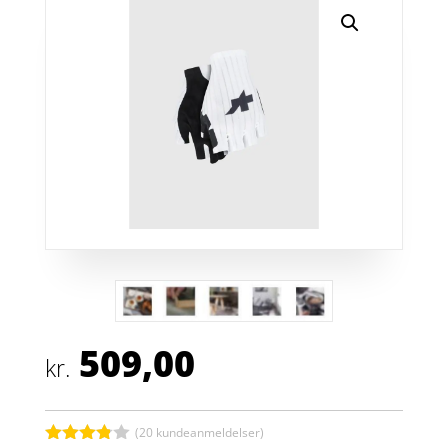
509,00
kr.
(
20
kundeanmeldelser)