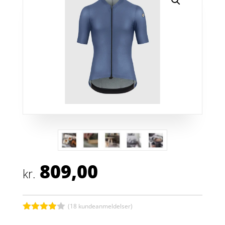
809,00
kr.
(
18
kundeanmeldelser)
Bedømt