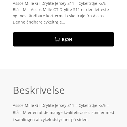
som
3.9
Assos Mille GT Drylite Jersey S11 – Cykeltrøje K/Æ –
ud af 5
Blå – M – Assos Mille GT Drylite S11 er den letteste
baseret
på
og mest åndbare kortærmet cykeltrøje fra Assos.
kundebed
Denne åndbare cykeltrøje…
ømmelse
r
KØB
Beskrivelse
Assos Mille GT Drylite Jersey S11 – Cykeltrøje K/Æ –
Blå – M er en af de mange kvalitetsvarer, som er med
i samlingen af cykeludstyr her på siden.