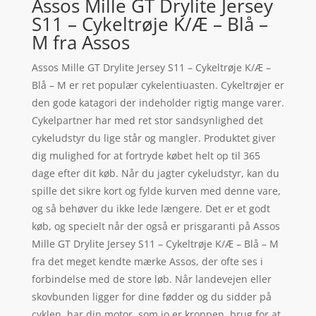
Assos Mille GT Drylite Jersey
S11 – Cykeltrøje K/Æ – Blå –
M fra Assos
Assos Mille GT Drylite Jersey S11 – Cykeltrøje K/Æ –
Blå – M er ret populær cykelentiuasten. Cykeltrøjer er
den gode katagori der indeholder rigtig mange varer.
Cykelpartner har med ret stor sandsynlighed det
cykeludstyr du lige står og mangler. Produktet giver
dig mulighed for at fortryde købet helt op til 365
dage efter dit køb. Når du jagter cykeludstyr, kan du
spille det sikre kort og fylde kurven med denne vare,
og så behøver du ikke lede længere. Det er et godt
køb, og specielt når der også er prisgaranti på Assos
Mille GT Drylite Jersey S11 – Cykeltrøje K/Æ – Blå – M
fra det meget kendte mærke Assos, der ofte ses i
forbindelse med de store løb. Når landevejen eller
skovbunden ligger for dine fødder og du sidder på
cyklen, har din motor, som jo er kroppen, brug for at