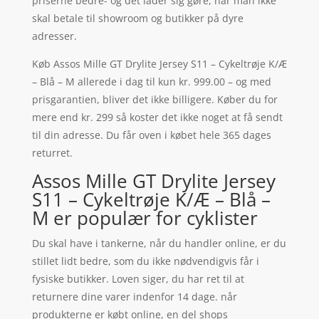
priserne bedre- og det lader sig gøre, når man ikke
skal betale til showroom og butikker på dyre
adresser.
Køb Assos Mille GT Drylite Jersey S11 – Cykeltrøje K/Æ
– Blå – M allerede i dag til kun kr. 999.00 – og med
prisgarantien, bliver det ikke billigere. Køber du for
mere end kr. 299 så koster det ikke noget at få sendt
til din adresse. Du får oven i købet hele 365 dages
returret.
Assos Mille GT Drylite Jersey
S11 – Cykeltrøje K/Æ – Blå –
M er populær for cyklister
Du skal have i tankerne, når du handler online, er du
stillet lidt bedre, som du ikke nødvendigvis får i
fysiske butikker. Loven siger, du har ret til at
returnere dine varer indenfor 14 dage. når
produkterne er købt online, en del shops