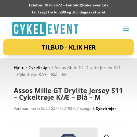
Telefon: 7876 8672 –
kontakt@cykelevent.dk
Fri Fragt fra kr. 299 og 365 dages returret
TILBUD - KLIK HER
Hjem
/
Cykeltrøjer
/ Assos Mille GT Drylite Jersey S11
– Cykeltrøje K/Æ – Blå – M
Assos Mille GT Drylite Jersey S11
– Cykeltrøje K/Æ – Blå – M
Varenummer (SKU):
7627776019376
Kategori:
Cykeltrøjer