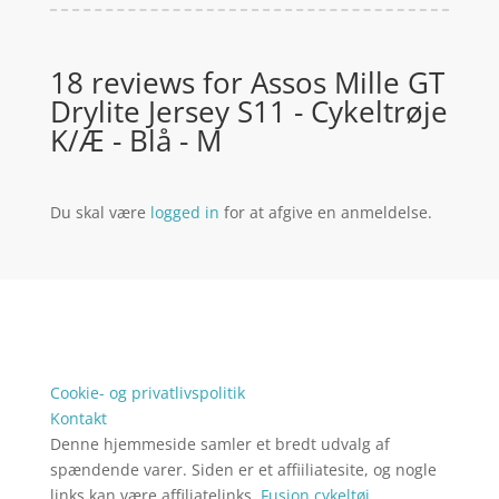
18 reviews for
Assos Mille GT
Drylite Jersey S11 - Cykeltrøje
K/Æ - Blå - M
Du skal være
logged in
for at afgive en anmeldelse.
Forside
Oversigt artikler
Kontakt
Produkter
Tlf: 7876 8672
Kontakt
Mail:
info@cykelevent.dk
Cookie- og privatlivspolitik
Kontakt
Denne hjemmeside samler et bredt udvalg af
spændende varer. Siden er et affiiliatesite, og nogle
links kan være affiliatelinks.
Fusion cykeltøj