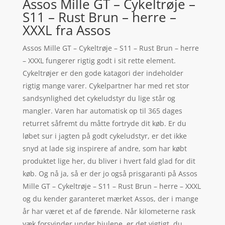
Assos Mille GT – Cykeltrøje –
S11 – Rust Brun – herre –
XXXL fra Assos
Assos Mille GT – Cykeltrøje – S11 – Rust Brun – herre
– XXXL fungerer rigtig godt i sit rette element.
Cykeltrøjer er den gode katagori der indeholder
rigtig mange varer. Cykelpartner har med ret stor
sandsynlighed det cykeludstyr du lige står og
mangler. Varen har automatisk op til 365 dages
returret såfremt du måtte fortryde dit køb. Er du
løbet sur i jagten på godt cykeludstyr, er det ikke
snyd at lade sig inspirere af andre, som har købt
produktet lige her, du bliver i hvert fald glad for dit
køb. Og nå ja, så er der jo også prisgaranti på Assos
Mille GT – Cykeltrøje – S11 – Rust Brun – herre – XXXL
og du kender garanteret mærket Assos, der i mange
år har været et af de førende. Når kilometerne rask
væk forsvinder under hjulene, er det vigtigt, du