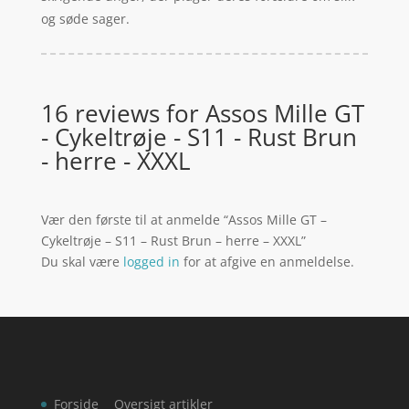
og søde sager.
16 reviews for
Assos Mille GT
- Cykeltrøje - S11 - Rust Brun
- herre - XXXL
Vær den første til at anmelde “Assos Mille GT –
Cykeltrøje – S11 – Rust Brun – herre – XXXL”
Du skal være
logged in
for at afgive en anmeldelse.
Forside
Oversigt artikler