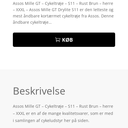
som
4.5
Assos Mille GT – Cykeltrøje – S11 – Rust Brun – herre
ud af 5
– XXXL – Assos Mille GT Drylite S11 er den letteste og
baseret
på
mest åndbare kortærmet cykeltrøje fra Assos. Denne
kundebedø
åndbare cykeltrøje…
mmelser
KØB
Beskrivelse
Assos Mille GT – Cykeltrøje – S11 – Rust Brun – herre
– XXXL er en af de mange kvalitetsvarer, som er med
i samlingen af cykeludstyr her på siden.