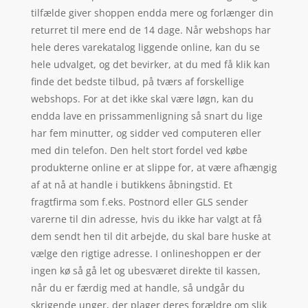
tilfælde giver shoppen endda mere og forlænger din
returret til mere end de 14 dage. Når webshops har
hele deres varekatalog liggende online, kan du se
hele udvalget, og det bevirker, at du med få klik kan
finde det bedste tilbud, på tværs af forskellige
webshops. For at det ikke skal være løgn, kan du
endda lave en prissammenligning så snart du lige
har fem minutter, og sidder ved computeren eller
med din telefon. Den helt stort fordel ved købe
produkterne online er at slippe for, at være afhængig
af at nå at handle i butikkens åbningstid. Et
fragtfirma som f.eks. Postnord eller GLS sender
varerne til din adresse, hvis du ikke har valgt at få
dem sendt hen til dit arbejde, du skal bare huske at
vælge den rigtige adresse. I onlineshoppen er der
ingen kø så gå let og ubesværet direkte til kassen,
når du er færdig med at handle, så undgår du
skrigende unger, der plager deres forældre om slik