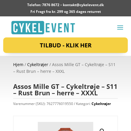
Telefon: 7876 8672 –
kontakt@cykelevent.dk
Fri Fragt fra kr. 299 og 365 dages returret
TILBUD - KLIK HER
Hjem
/
Cykeltrøjer
/ Assos Mille GT – Cykeltrøje – S11
– Rust Brun – herre – XXXL
Assos Mille GT – Cykeltrøje – S11
– Rust Brun – herre – XXXL
Varenummer (SKU):
7627776019550
Kategori:
Cykeltrøjer