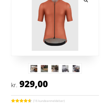
929,00
kr.
(
16
kundeanmeldelser)
Bedømt