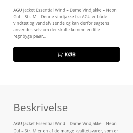
Bedømt
som
3.8
AGU Jacket Essential Wind – Dame Vindjakke – Neon
ud af 5
Gul – Str. M – Denne vindjakke fra AGU er både
baseret
på
vindtæt og vandafvisende og kan derfor sagtens
kundebed
anvendes selv om der skulle komme en lille
ømmels
er
regnbyge p&ar…
KØB
Beskrivelse
AGU Jacket Essential Wind – Dame Vindjakke – Neon
Gul – Str. M er en af de mange kvalitetsvarer, som er