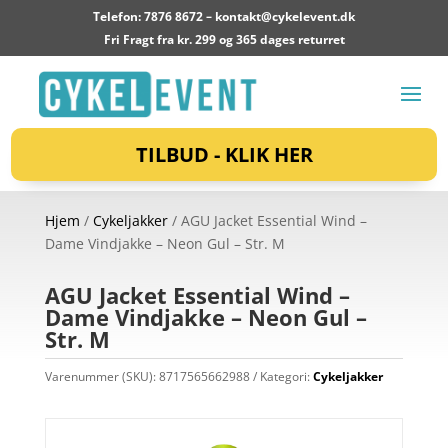
Telefon: 7876 8672 –
kontakt@cykelevent.dk
Fri Fragt fra kr. 299 og 365 dages returret
TILBUD - KLIK HER
Hjem
/
Cykeljakker
/ AGU Jacket Essential Wind –
Dame Vindjakke – Neon Gul – Str. M
AGU Jacket Essential Wind –
Dame Vindjakke – Neon Gul –
Str. M
Varenummer (SKU):
8717565662988
Kategori:
Cykeljakker