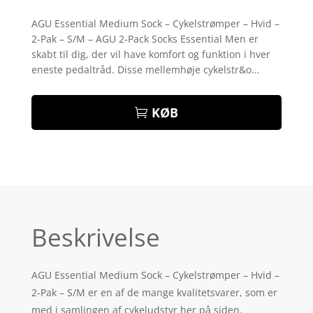
Bedømt
som
5
ud
AGU Essential Medium Sock – Cykelstrømper – Hvid –
af 5
2-Pak – S/M – AGU 2-Pack Socks Essential Men er
baseret på
kundebedøm
skabt til dig, der vil have komfort og funktion i hver
melser
eneste pedaltråd. Disse mellemhøje cykelstr&o…
KØB
Beskrivelse
AGU Essential Medium Sock – Cykelstrømper – Hvid –
2-Pak – S/M er en af de mange kvalitetsvarer, som er
med i samlingen af cykeludstyr her på siden.