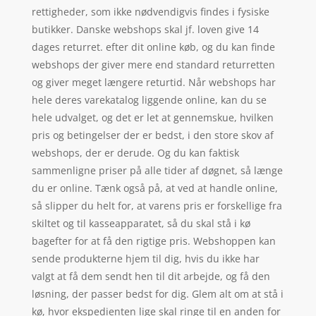
rettigheder, som ikke nødvendigvis findes i fysiske
butikker. Danske webshops skal jf. loven give 14
dages returret. efter dit online køb, og du kan finde
webshops der giver mere end standard returretten
og giver meget længere returtid. Når webshops har
hele deres varekatalog liggende online, kan du se
hele udvalget, og det er let at gennemskue, hvilken
pris og betingelser der er bedst, i den store skov af
webshops, der er derude. Og du kan faktisk
sammenligne priser på alle tider af døgnet, så længe
du er online. Tænk også på, at ved at handle online,
så slipper du helt for, at varens pris er forskellige fra
skiltet og til kasseapparatet, så du skal stå i kø
bagefter for at få den rigtige pris. Webshoppen kan
sende produkterne hjem til dig, hvis du ikke har
valgt at få dem sendt hen til dit arbejde, og få den
løsning, der passer bedst for dig. Glem alt om at stå i
kø, hvor ekspedienten lige skal ringe til en anden for