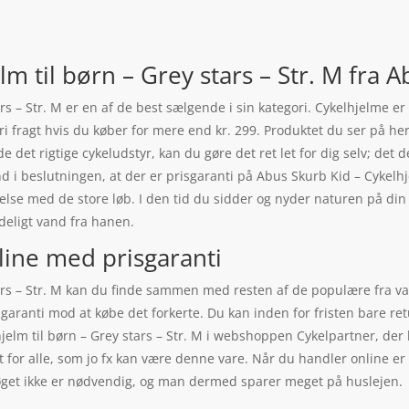
m til børn – Grey stars – Str. M fra A
ars – Str. M er en af de best sælgende i sin kategori. Cykelhjelme 
 fri fragt hvis du køber for mere end kr. 299. Produktet du ser på 
nde det rigtige cykeludstyr, kan du gøre det ret let for dig selv; det d
ind i beslutningen, at der er prisgaranti på Abus Skurb Kid – Cykelh
else med de store løb. I den tid du sidder og nyder naturen på din
eligt vand fra hanen.
line med prisgaranti
ars – Str. M kan du finde sammen med resten af de populære fra var
 garanti mod at købe det forkerte. Du kan inden for fristen bare re
elm til børn – Grey stars – Str. M i webshoppen Cykelpartner, der h
or alle, som jo fx kan være denne vare. Når du handler online er 
trøget ikke er nødvendig, og man dermed sparer meget på huslejen.