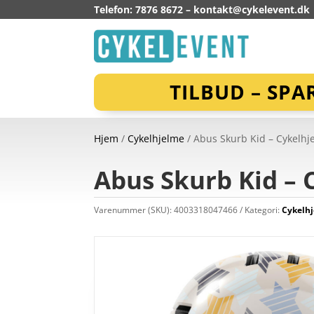
Telefon: 7876 8672 –
kontakt@cykelevent.dk
TILBUD – SPA
Hjem
/
Cykelhjelme
/ Abus Skurb Kid – Cykelhjel
Abus Skurb Kid – C
Varenummer (SKU):
4003318047466
Kategori:
Cykelh