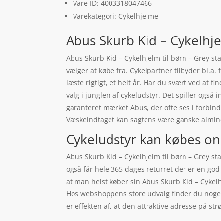
Vare ID: 4003318047466
Varekategori: Cykelhjelme
Abus Skurb Kid – Cykelhjel
Abus Skurb Kid – Cykelhjelm til børn – Grey st
vælger at købe fra. Cykelpartner tilbyder bl.a.
læste rigtigt, et helt år. Har du svært ved at fi
valg i junglen af cykeludstyr. Det spiller også 
garanteret mærket Abus, der ofte ses i forbind
Væskeindtaget kan sagtens være ganske almind
Cykeludstyr kan købes on
Abus Skurb Kid – Cykelhjelm til børn – Grey st
også får hele 365 dages returret der er en god
at man helst køber sin Abus Skurb Kid – Cykelhj
Hos webshoppens store udvalg finder du noget f
er effekten af, at den attraktive adresse på s