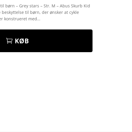
il børn – Grey stars – Str. M – Abus Skurb Kid
beskyttelse til børn, der ønsker at cykle
 er konstrueret med…
KØB