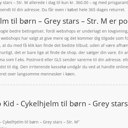
stars – Str. M allerede i dag til kun kr. 360.00 – og med prisgaranti
 sendt til din adresse. Du får oven i købet hele 365 dages returret.
m til børn – Grey stars – Str. M er po
ogle bedre betingelser, fordi webshops er underlagt en lovgivning,
le webshops har valgt at give mere og det kommer dig tilgode som f
er, at du med få klik kan finde det bedste tilbud, uden af være afhæ
rtigt, det er bare lige at finde de shop, der sælger din vare. En a
rma som f.eks. Postnord eller GLS sender varerne til din adresse, el
edst til dig. Den irriterende kassekø undgår du ved at handle online 
iteret over langsomme mennesker i køen.
Kid - Cykelhjelm til børn - Grey stars 
 Cykelhjelm til børn – Grey stars – Str. M”