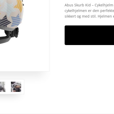
som
4.3
Abus Skurb Kid – Cykelhjelm t
ud af 5
cykelhjelmen er den perfekte 
baseret
på
sikkert og med stil. Hjelmen
kundebedø
mmelser