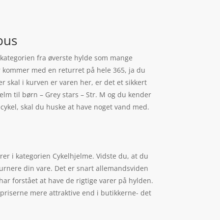
bus
er kategorien fra øverste hylde som mange
her kommer med en returret på hele 365, ja du
er skal i kurven er varen her, er det et sikkert
jelm til børn – Grey stars – Str. M og du kender
 cykel, skal du huske at have noget vand med.
er i kategorien Cykelhjelme. Vidste du, at du
turnere din vare. Det er snart allemandsviden
ar forstået at have de rigtige varer på hylden.
priserne mere attraktive end i butikkerne- det