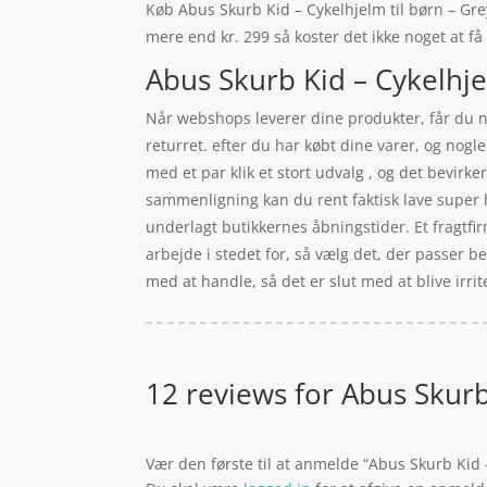
Køb Abus Skurb Kid – Cykelhjelm til børn – Grey 
mere end kr. 299 så koster det ikke noget at få
Abus Skurb Kid – Cykelhjel
Når webshops leverer dine produkter, får du n
returret. efter du har købt dine varer, og nog
med et par klik et stort udvalg , og det bevirk
sammenligning kan du rent faktisk lave super hu
underlagt butikkernes åbningstider. Et fragtfi
arbejde i stedet for, så vælg det, der passer b
med at handle, så det er slut med at blive irr
12 reviews for
Abus Skurb 
Vær den første til at anmelde “Abus Skurb Kid –