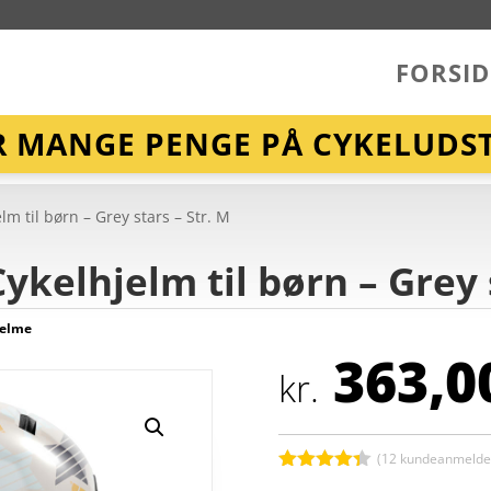
FORSID
R MANGE PENGE PÅ CYKELUDST
m til børn – Grey stars – Str. M
ykelhjelm til børn – Grey 
jelme
363,0
kr.
(
12
kundeanmeldel
Bedømt