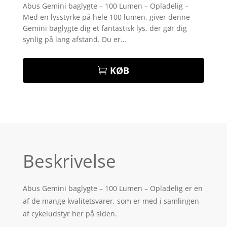
som
4.2
Abus Gemini baglygte – 100 Lumen – Opladelig –
ud af 5
Med en lysstyrke på hele 100 lumen, giver denne
baseret
på
Gemini baglygte dig et fantastisk lys, der gør dig
kundebedø
synlig på lang afstand. Du er…
mmelser
KØB
Beskrivelse
Abus Gemini baglygte – 100 Lumen – Opladelig er en
af de mange kvalitetsvarer, som er med i samlingen
af cykeludstyr her på siden.