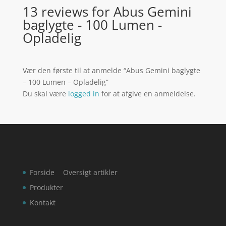
13 reviews for
Abus Gemini
baglygte - 100 Lumen -
Opladelig
Vær den første til at anmelde “Abus Gemini baglygte
– 100 Lumen – Opladelig”
Du skal være
logged in
for at afgive en anmeldelse.
Forside
Oversigt artikler
Produkter
Kontakt