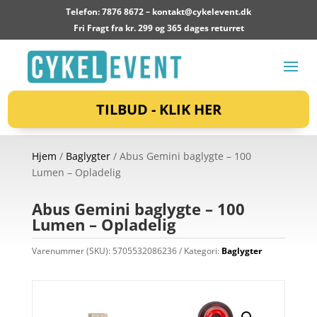
Telefon: 7876 8672 –
kontakt@cykelevent.dk
Fri Fragt fra kr. 299 og 365 dages returret
TILBUD - KLIK HER
Hjem
/
Baglygter
/ Abus Gemini baglygte – 100
Lumen – Opladelig
Abus Gemini baglygte – 100
Lumen – Opladelig
Varenummer (SKU):
5705532086236
Kategori:
Baglygter