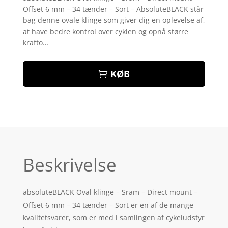
Offset 6 mm – 34 tænder – Sort – AbsoluteBLACK står
bag denne ovale klinge som giver dig en oplevelse af,
at have bedre kontrol over cyklen og opnå større
krafto…
KØB
Beskrivelse
absoluteBLACK Oval klinge – Sram – Direct mount –
Offset 6 mm – 34 tænder – Sort er en af de mange
kvalitetsvarer, som er med i samlingen af cykeludstyr