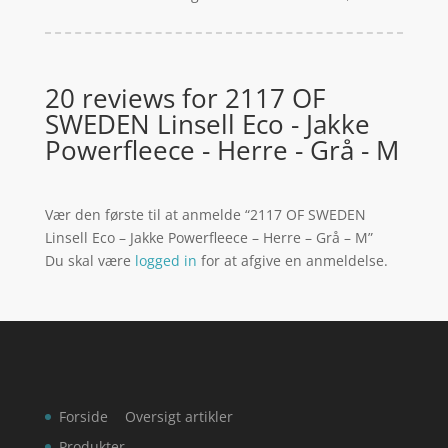
20 reviews for
2117 OF
SWEDEN Linsell Eco - Jakke
Powerfleece - Herre - Grå - M
Vær den første til at anmelde “2117 OF SWEDEN
Linsell Eco – Jakke Powerfleece – Herre – Grå – M”
Du skal være
logged in
for at afgive en anmeldelse.
Forside
Oversigt artikler
Produkter