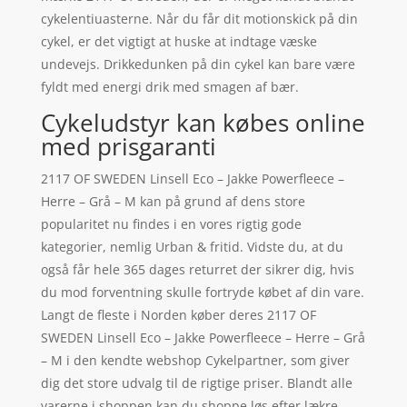
cykelentiuasterne. Når du får dit motionskick på din
cykel, er det vigtigt at huske at indtage væske
undevejs. Drikkedunken på din cykel kan bare være
fyldt med energi drik med smagen af bær.
Cykeludstyr kan købes online
med prisgaranti
2117 OF SWEDEN Linsell Eco – Jakke Powerfleece –
Herre – Grå – M kan på grund af dens store
popularitet nu findes i en vores rigtig gode
kategorier, nemlig Urban & fritid. Vidste du, at du
også får hele 365 dages returret der sikrer dig, hvis
du mod forventning skulle fortryde købet af din vare.
Langt de fleste i Norden køber deres 2117 OF
SWEDEN Linsell Eco – Jakke Powerfleece – Herre – Grå
– M i den kendte webshop Cykelpartner, som giver
dig det store udvalg til de rigtige priser. Blandt alle
varerne i shoppen kan du shoppe løs efter lækre