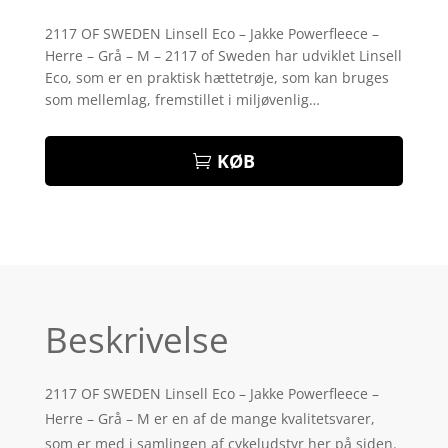
Bedømt
som
4.3
2117 OF SWEDEN Linsell Eco – Jakke Powerfleece –
ud af 5
Herre – Grå – M – 2117 of Sweden har udviklet Linsell
baseret
på
Eco, som er en praktisk hættetrøje, som kan bruges
kundebedø
som mellemlag, fremstillet i miljøvenlig…
mmelser
KØB
Beskrivelse
2117 OF SWEDEN Linsell Eco – Jakke Powerfleece –
Herre – Grå – M er en af de mange kvalitetsvarer,
som er med i samlingen af cykeludstyr her på siden.