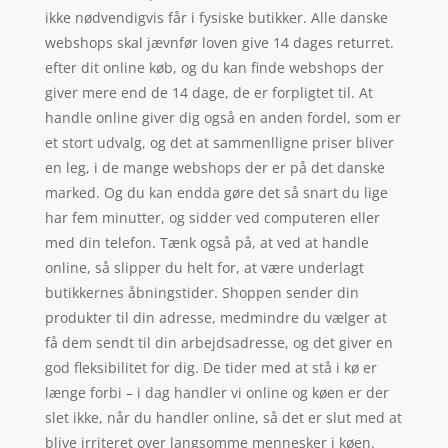
ikke nødvendigvis får i fysiske butikker. Alle danske
webshops skal jævnfør loven give 14 dages returret.
efter dit online køb, og du kan finde webshops der
giver mere end de 14 dage, de er forpligtet til. At
handle online giver dig også en anden fordel, som er
et stort udvalg, og det at sammenlligne priser bliver
en leg, i de mange webshops der er på det danske
marked. Og du kan endda gøre det så snart du lige
har fem minutter, og sidder ved computeren eller
med din telefon. Tænk også på, at ved at handle
online, så slipper du helt for, at være underlagt
butikkernes åbningstider. Shoppen sender din
produkter til din adresse, medmindre du vælger at
få dem sendt til din arbejdsadresse, og det giver en
god fleksibilitet for dig. De tider med at stå i kø er
længe forbi – i dag handler vi online og køen er der
slet ikke, når du handler online, så det er slut med at
blive irriteret over langsomme mennesker i køen.