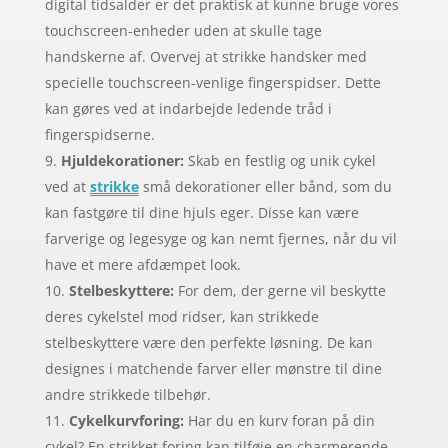
digital tidsalder er det praktisk at kunne bruge vores
touchscreen-enheder uden at skulle tage
handskerne af. Overvej at strikke handsker med
specielle touchscreen-venlige fingerspidser. Dette
kan gøres ved at indarbejde ledende tråd i
fingerspidserne.
Hjuldekorationer:
Skab en festlig og unik cykel
ved at
strikke
små dekorationer eller bånd, som du
kan fastgøre til dine hjuls eger. Disse kan være
farverige og legesyge og kan nemt fjernes, når du vil
have et mere afdæmpet look.
Stelbeskyttere:
For dem, der gerne vil beskytte
deres cykelstel mod ridser, kan strikkede
stelbeskyttere være den perfekte løsning. De kan
designes i matchende farver eller mønstre til dine
andre strikkede tilbehør.
Cykelkurvforing:
Har du en kurv foran på din
cykel? En strikket foring kan tilføje en charmerende