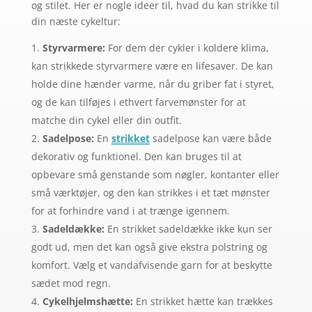
og stilet. Her er nogle ideer til, hvad du kan strikke til
din næste cykeltur:
Styrvarmere:
For dem der cykler i koldere klima,
kan strikkede styrvarmere være en lifesaver. De kan
holde dine hænder varme, når du griber fat i styret,
og de kan tilføjes i ethvert farvemønster for at
matche din cykel eller din outfit.
Sadelpose:
En
strikket
sadelpose kan være både
dekorativ og funktionel. Den kan bruges til at
opbevare små genstande som nøgler, kontanter eller
små værktøjer, og den kan strikkes i et tæt mønster
for at forhindre vand i at trænge igennem.
Sadeldække:
En strikket sadeldække ikke kun ser
godt ud, men det kan også give ekstra polstring og
komfort. Vælg et vandafvisende garn for at beskytte
sædet mod regn.
Cykelhjelmshætte:
En strikket hætte kan trækkes