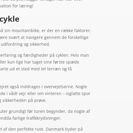
ation for læring!
 cykle
på sin mountainbike, er der en række faktorer,
 være svært at navigere gennem de forskellige
 udfordring og sikkerhed.
en erfaring og færdigheder på cyklen. Hvis man
ler kun lige har taget sine første spæde
starte ud et sted med let terræn og få
vejret også inddrages i overvejelserne. Nogle
de i vådt vejr eller om vinteren – isglatte spor
g sikkerheden på prøve.
uter grundigt før turen begynder, da nogle af
ndda farlige trafikkrydsninger.
lget af den perfekte rute. Danmark byder på