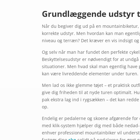
Grundlæggende udstyr t
Når du begiver dig ud på en mountainbiketur, 
korrekte udstyr. Men hvordan kan man egentlig 
niveau og terræn? Det kræver en vis indsigt og
Og selv når man har fundet den perfekte cykel,
Beskyttelsesudstyr er nødvendigt for at undgå s
situationer. Men hvad skal man egentlig have
kan være livreddende elementer under turen.
Men lad os ikke glemme tøjet – et praktisk ou
give dig friheden til at nyde turen optimalt. Hu
pak ekstra lag ind i rygsækken – det kan redde
op.
Endelig er pedalerne og skoene afgørende for d
med klik-system hjælper dig med både nedad
enhver professionel mountainbiker vil underst
fastgør dine
sko
solidt på pedalerne for øget 