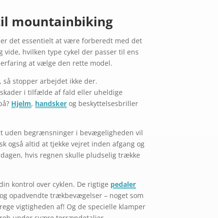
il mountainbiking
er det essentielt at være forberedt med det
vide, hvilken type cykel der passer til ens
 erfaring at vælge den rette model.
 så stopper arbejdet ikke der.
kader i tilfælde af fald eller uheldige
 på?
Hjelm
,
handsker
og beskyttelsesbriller
tfit uden begrænsninger i bevægeligheden vil
sk også altid at tjekke vejret inden afgang og
 dagen, hvis regnen skulle pludselig trække
in kontrol over cyklen. De rigtige
pedaler
-og opadvendte trækbevægelser – noget som
rege vigtigheden af! Og de specielle klamper
greb under svære terrændetaljer.