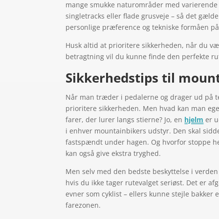
mange smukke naturområder med varierende te
singletracks eller flade grusveje – så det gæld
personlige præference og tekniske formåen på
Husk altid at prioritere sikkerheden, når du væl
betragtning vil du kunne finde den perfekte ru
Sikkerhedstips til moun
Når man træder i pedalerne og drager ud på te
prioritere sikkerheden. Men hvad kan man egen
farer, der lurer langs stierne? Jo, en
hjelm
er u
i enhver mountainbikers udstyr. Den skal sidd
fastspændt under hagen. Og hvorfor stoppe h
kan også give ekstra tryghed.
Men selv med den bedste beskyttelse i verden vi
hvis du ikke tager rutevalget seriøst. Det er af
evner som cyklist – ellers kunne stejle bakker e
farezonen.