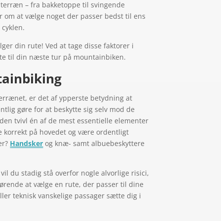
rræn – fra bakketoppe til svingende
er om at vælge noget der passer bedst til ens
 cyklen.
ger din rute! Ved at tage disse faktorer i
te til din næste tur på mountainbiken.
tainbiking
rrænet, er det af ypperste betydning at
tlig gøre for at beskytte sig selv mod de
den tvivl én af de mest essentielle elementer
e korrekt på hovedet og være ordentligt
er?
Handsker
og knæ- samt albuebeskyttere
l du stadig stå overfor nogle alvorlige risici,
gørende at vælge en rute, der passer til dine
ller teknisk vanskelige passager sætte dig i