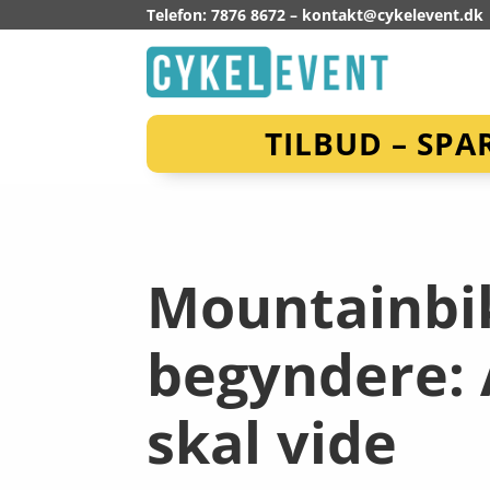
Telefon: 7876 8672 –
kontakt@cykelevent.dk
TILBUD – SPA
Mountainbik
begyndere: 
skal vide