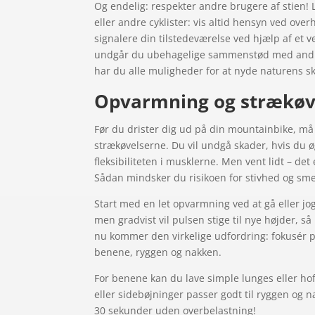
Og endelig: respekter andre brugere af stien!
eller andre cyklister: vis altid hensyn ved ove
signalere din tilstedeværelse ved hjælp af et ven
undgår du ubehagelige sammenstød med andre 
har du alle muligheder for at nyde naturens
Opvarmning og strækøve
Før du drister dig ud på din mountainbike, 
strækøvelserne. Du vil undgå skader, hvis du 
fleksibiliteten i musklerne. Men vent lidt – det 
Sådan mindsker du risikoen for stivhed og sme
Start med en let opvarmning ved at gå eller jog
men gradvist vil pulsen stige til nye højder, s
nu kommer den virkelige udfordring: fokusér 
benene, ryggen og nakken.
For benene kan du lave simple lunges eller ho
eller sidebøjninger passer godt til ryggen og n
30 sekunder uden overbelastning!