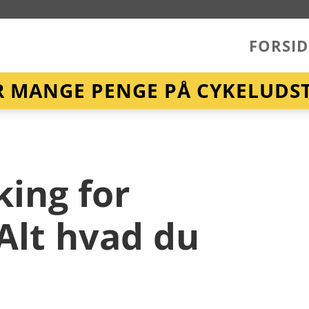
FORSID
R MANGE PENGE PÅ CYKELUDST
ing for
Alt hvad du