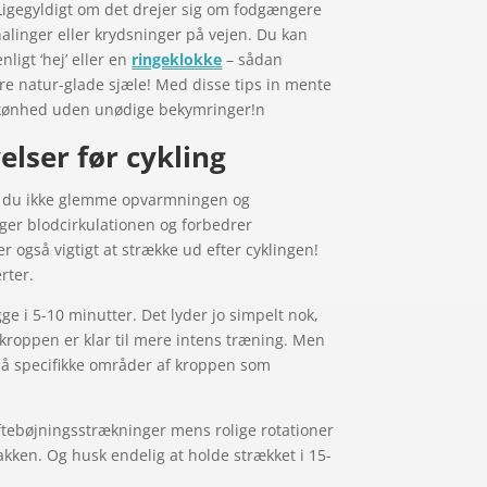
 Ligegyldigt om det drejer sig om fodgængere
rhalinger eller krydsninger på vejen. Du kan
ligt ‘hej’ eller en
ringeklokke
– sådan
natur-glade sjæle! Med disse tips in mente
 skønhed uden unødige bekymringer!n
lser før cykling
må du ikke glemme opvarmningen og
øger blodcirkulationen og forbedrer
er også vigtigt at strække ud efter cyklingen!
rter.
ge i 5-10 minutter. Det lyder jo simpelt nok,
å kroppen er klar til mere intens træning. Men
på specifikke områder af kroppen som
ftebøjningsstrækninger mens rolige rotationer
akken. Og husk endelig at holde strækket i 15-