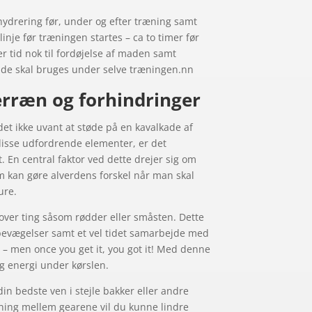
ydrering før, under og efter træning samt
nje før træningen startes – ca to timer før
er tid nok til fordøjelse af maden samt
l de skal bruges under selve træningen.nn
terræn og forhindringer
t ikke uvant at støde på en kavalkade af
 disse udfordrende elementer, er det
t. En central faktor ved dette drejer sig om
m kan gøre alverdens forskel når man skal
ure.
 over ting såsom rødder eller småsten. Dette
bevægelser samt et vel tidet samarbejde med
 – men once you get it, you got it! Med denne
g energi under kørslen.
n bedste ven i stejle bakker eller andre
ftning mellem gearene vil du kunne lindre