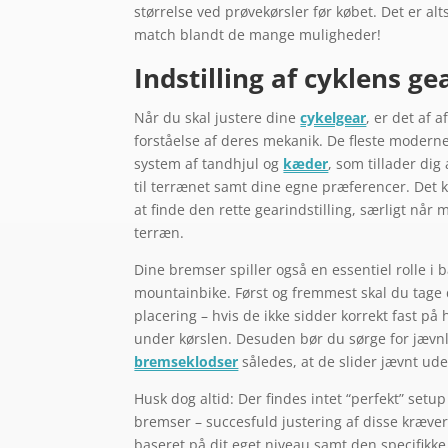
størrelse ved prøvekørsler før købet. Det er al
match blandt de mange muligheder!
Indstilling af cyklens g
Når du skal justere dine
cykelgear
, er det af
forståelse af deres mekanik. De fleste moder
system af tandhjul og
kæder
, som tillader di
til terrænet samt dine egne præferencer. Det
at finde den rette gearindstilling, særligt når
terræn.
Dine bremser spiller også en essentiel rolle 
mountainbike. Først og fremmest skal du tage d
placering – hvis de ikke sidder korrekt fast på h
under kørslen. Desuden bør du sørge for jævnli
bremseklodser
således, at de slider jævnt ud
Husk dog altid: Der findes intet “perfekt” setu
bremser – succesfuld justering af disse kræve
baseret på dit eget niveau samt den specifikke