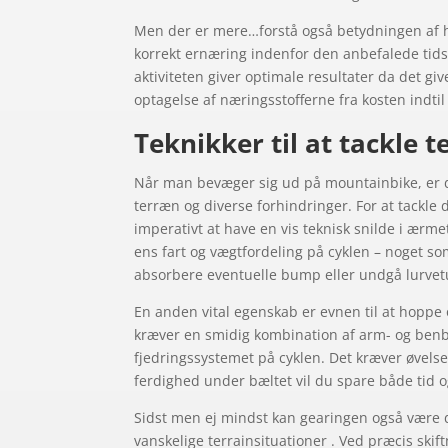
Men der er mere…forstå også betydningen af h
korrekt ernæring indenfor den anbefalede tidsli
aktiviteten giver optimale resultater da det giv
optagelse af næringsstofferne fra kosten indti
Teknikker til at tackle 
Når man bevæger sig ud på mountainbike, er de
terræn og diverse forhindringer. For at tackle
imperativt at have en vis teknisk snilde i ærme
ens fart og vægtfordeling på cyklen – noget so
absorbere eventuelle bump eller undgå lurvet
En anden vital egenskab er evnen til at hoppe
kræver en smidig kombination af arm- og ben
fjedringssystemet på cyklen. Det kræver øvelse
ferdighed under bæltet vil du spare både tid o
Sidst men ej mindst kan gearingen også være di
vanskelige terrainsituationer . Ved præcis ski