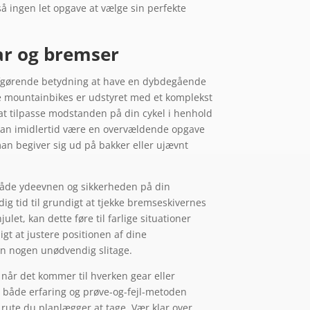
tså ingen let opgave at vælge sin perfekte
ear og bremser
 afgørende betydning at have en dybdegående
ne mountainbikes er udstyret med et komplekst
g at tilpasse modstanden på din cykel i henhold
 kan imidlertid være en overvældende opgave
 man begiver sig ud på bakker eller ujævnt
i både ydeevnen og sikkerheden på din
ig tid til grundigt at tjekke bremseskivernes
julet, kan dette føre til farlige situationer
gt at justere positionen af dine
en nogen unødvendig slitage.
p når det kommer til hverken gear eller
r både erfaring og prøve-og-fejl-metoden
 rute du planlægger at tage. Vær klar over